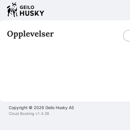
Filter
Brukeravtale
Personvernerklæring
Kontakt
oss
Opplevelser
Lukk
Lukk
Lukk
Send
Copyright © 2026 Geilo Husky AS
Cloud Booking v1.4.38